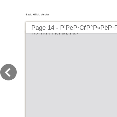
Basic HTML Version
Page 14 - Р’РёР·СѓР°Р»РёР
РґРёР·Р°Р№РЅ