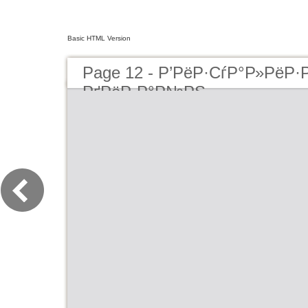
Basic HTML Version
Page 12 - Р’РёР·СѓР°Р»РёР
РґРёР·Р°Р№РЅ